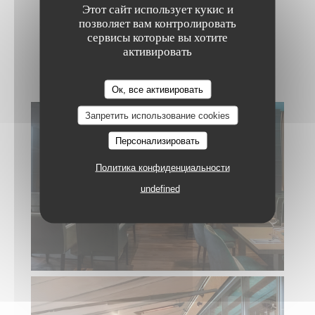
Этот сайт использует кукис и
позволяет вам контролировать
сервисы которые вы хотите
активировать
Photos
Ок, все активировать
JEAN
Запретить использование cookies
Персонализировать
Политика конфиденциальности
undefined